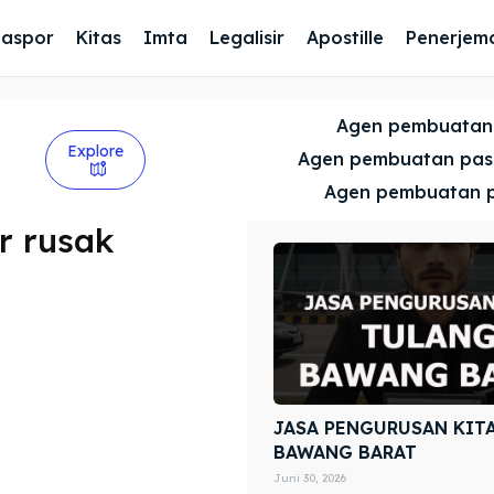
Paspor
Kitas
Imta
Legalisir
Apostille
Penerjem
Agen pembuatan
Explore
Agen pembuatan pa
Agen pembuatan 
r rusak
JASA PENGURUSAN KIT
BAWANG BARAT
Juni 30, 2026