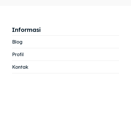
jemah
jemah
si
si
Informasi
Blog
Profil
Kontak