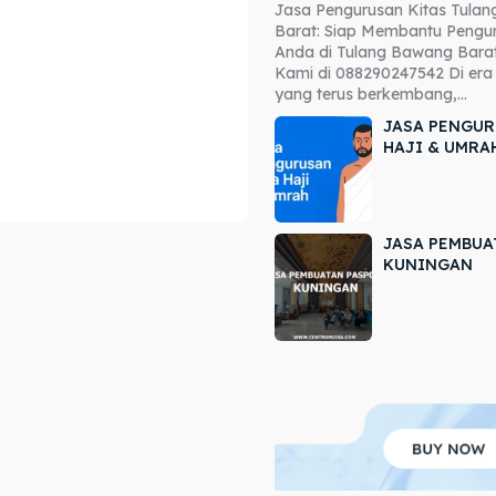
Jasa Pengurusan Kitas Tula
ore our destinations
ore our destinations
Barat: Siap Membantu Pengur
Anda di Tulang Bawang Barat
a booking today
a booking today
Kami di 088290247542 Di era 
yang terus berkembang,...
JASA PENGUR
HAJI & UMRA
JASA PEMBUA
r
r
KUNINGAN
ir
ir
lle
lle