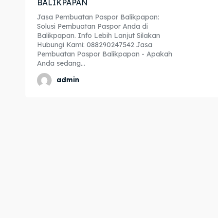
BALIKPAPAN
Expl
Expl
Jasa Pembuatan Paspor Balikpapan:
Solusi Pembuatan Paspor Anda di
& Make 
& Make 
Balikpapan. Info Lebih Lanjut Silakan
Hubungi Kami: 088290247542 Jasa
Pembuatan Paspor Balikpapan - Apakah
Anda sedang...
Home
Home
admin
Visa
Visa
Paspo
Paspo
Kitas
Kitas
Imta
Imta
Legalis
Legalis
Aposti
Aposti