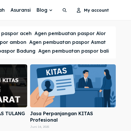
ah
Asuransi
Blog
My account
Search
Search
 paspor aceh
Agen pembuatan paspor Alor
Cari
Cari
spor ambon
Agen pembuatan paspor Asmat
paspor Badung
Agen pembuatan paspor bali
AS TULANG
Jasa Perpanjangan KITAS
Profesional
Juni 16, 2025