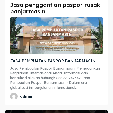
Jasa penggantian paspor rusak
Imta
Imta
banjarmasin
Legalisir
Legalisir
Apostille
Apostille
Penerjemah
Penerjemah
Asuransi
Asuransi
JASA PEMBUATAN PASPOR BANJARMASIN
Blog
Blog
Jasa Pembuatan Paspor Banjarmasin: Memudahkan
Perjalanan Internasional Anda. Informasi dan
konsultasi silakan hubungi: 088290247542 Jasa
Pembuatan Paspor Banjarmasin - Dalam era
Cari
Cari
globalisasi ini, perjalanan internasional...
admin