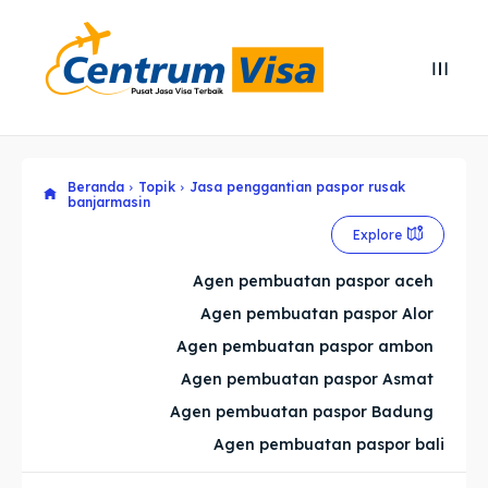
Search
Search
Cari
Cari
Beranda
Topik
Jasa penggantian paspor rusak
Explore our destinations
Explore our destinations
banjarmasin
& Make a booking today
& Make a booking today
Explore
Agen pembuatan paspor aceh
Home
Home
Agen pembuatan paspor Alor
Agen pembuatan paspor ambon
Visa
Visa
Agen pembuatan paspor Asmat
Agen pembuatan paspor Badung
Paspor
Paspor
Agen pembuatan paspor bali
Kitas
Kitas