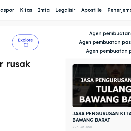
Paspor
Kitas
Imta
Legalisir
Apostille
Penerjem
Agen pembuatan
Explore
Agen pembuatan pa
Agen pembuatan 
r rusak
JASA PENGURUSAN KIT
BAWANG BARAT
Juni 30, 2026