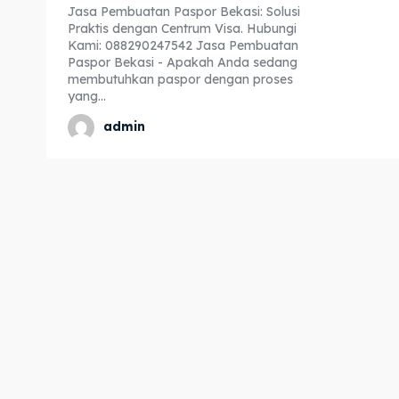
Jasa Pembuatan Paspor Bekasi: Solusi
Expl
Expl
Praktis dengan Centrum Visa. Hubungi
Kami: 088290247542 Jasa Pembuatan
& Make 
& Make 
Paspor Bekasi - Apakah Anda sedang
membutuhkan paspor dengan proses
yang...
Home
Home
admin
Visa
Visa
Paspo
Paspo
Kitas
Kitas
Imta
Imta
Legalis
Legalis
Aposti
Aposti