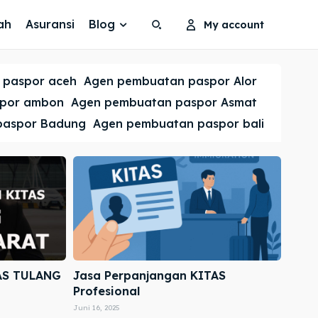
ah
Asuransi
Blog
My account
Search
Search
 paspor aceh
Agen pembuatan paspor Alor
Cari
Cari
spor ambon
Agen pembuatan paspor Asmat
paspor Badung
Agen pembuatan paspor bali
AS TULANG
Jasa Perpanjangan KITAS
Profesional
Juni 16, 2025