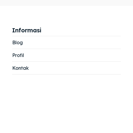
jemah
jemah
si
si
Informasi
Blog
Profil
Kontak