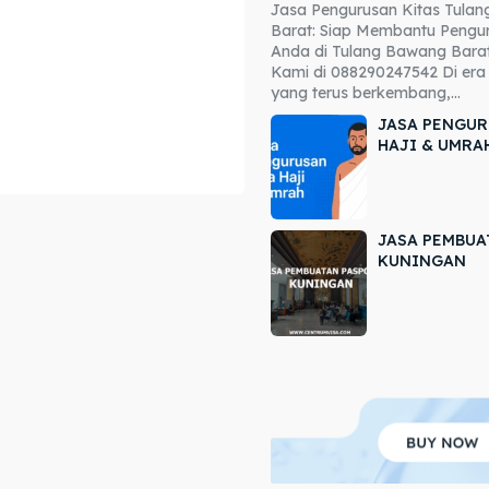
Jasa Pengurusan Kitas Tula
ore our destinations
ore our destinations
Barat: Siap Membantu Pengur
Anda di Tulang Bawang Barat
a booking today
a booking today
Kami di 088290247542 Di era 
yang terus berkembang,...
JASA PENGUR
HAJI & UMRA
JASA PEMBUA
r
r
KUNINGAN
ir
ir
lle
lle