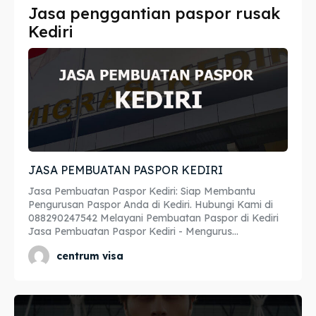
Jasa penggantian paspor rusak
Imta
Imta
Kediri
Legalisir
Legalisir
Apostille
Apostille
Penerjemah
Penerjemah
Asuransi
Asuransi
JASA PEMBUATAN PASPOR KEDIRI
Blog
Blog
Jasa Pembuatan Paspor Kediri: Siap Membantu
Pengurusan Paspor Anda di Kediri. Hubungi Kami di
088290247542 Melayani Pembuatan Paspor di Kediri
Jasa Pembuatan Paspor Kediri - Mengurus...
Cari
Cari
centrum visa