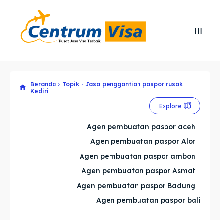
Search
Search
Cari
Cari
Beranda
Topik
Jasa penggantian paspor rusak
Explore our destinations
Explore our destinations
Kediri
& Make a booking today
& Make a booking today
Explore
Agen pembuatan paspor aceh
Home
Home
Agen pembuatan paspor Alor
Agen pembuatan paspor ambon
Visa
Visa
Agen pembuatan paspor Asmat
Paspor
Paspor
Agen pembuatan paspor Badung
Agen pembuatan paspor bali
Kitas
Kitas