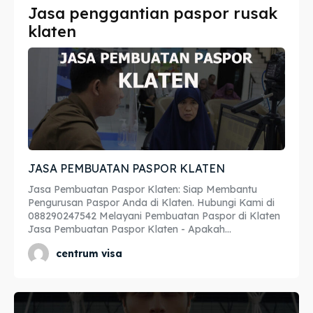
Jasa penggantian paspor rusak
Imta
Imta
klaten
Legalisir
Legalisir
Apostille
Apostille
Penerjemah
Penerjemah
Asuransi
Asuransi
JASA PEMBUATAN PASPOR KLATEN
Blog
Blog
Jasa Pembuatan Paspor Klaten: Siap Membantu
Pengurusan Paspor Anda di Klaten. Hubungi Kami di
088290247542 Melayani Pembuatan Paspor di Klaten
Jasa Pembuatan Paspor Klaten - Apakah...
Cari
Cari
centrum visa