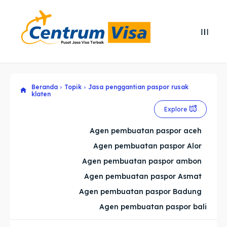
Search
Search
Cari
Cari
Beranda
Topik
Jasa penggantian paspor rusak
Explore our destinations
Explore our destinations
klaten
& Make a booking today
& Make a booking today
Explore
Agen pembuatan paspor aceh
Home
Home
Agen pembuatan paspor Alor
Agen pembuatan paspor ambon
Visa
Visa
Agen pembuatan paspor Asmat
Paspor
Paspor
Agen pembuatan paspor Badung
Agen pembuatan paspor bali
Kitas
Kitas