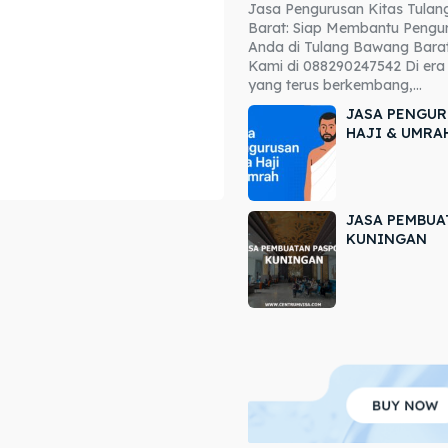
Jasa Pengurusan Kitas Tula
ore our destinations
ore our destinations
Barat: Siap Membantu Pengur
Anda di Tulang Bawang Barat
a booking today
a booking today
Kami di 088290247542 Di era 
yang terus berkembang,...
JASA PENGUR
HAJI & UMRA
JASA PEMBUA
r
r
KUNINGAN
ir
ir
lle
lle