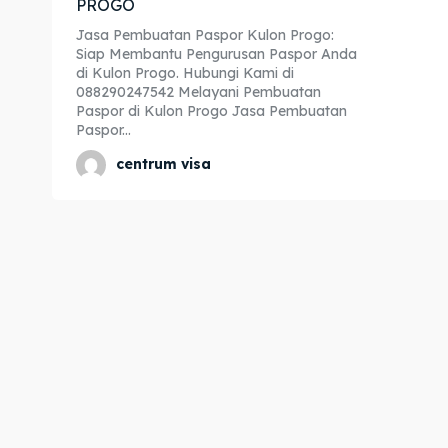
PROGO
Expl
Expl
Jasa Pembuatan Paspor Kulon Progo:
Siap Membantu Pengurusan Paspor Anda
& Make 
& Make 
di Kulon Progo. Hubungi Kami di
088290247542 Melayani Pembuatan
Paspor di Kulon Progo Jasa Pembuatan
Paspor...
Home
Home
centrum visa
Visa
Visa
Paspo
Paspo
Kitas
Kitas
Imta
Imta
Legalis
Legalis
Aposti
Aposti