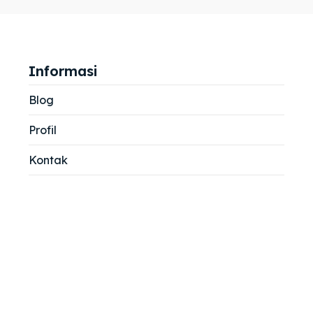
jemah
jemah
si
si
Informasi
Blog
Profil
Kontak