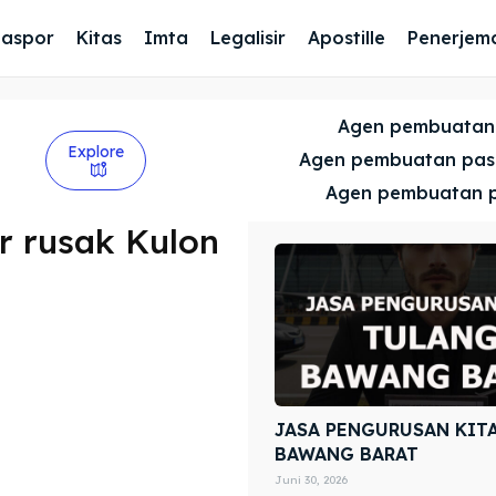
Paspor
Kitas
Imta
Legalisir
Apostille
Penerjem
Agen pembuatan
Explore
Agen pembuatan pa
Agen pembuatan 
r rusak Kulon
JASA PENGURUSAN KIT
BAWANG BARAT
Juni 30, 2026