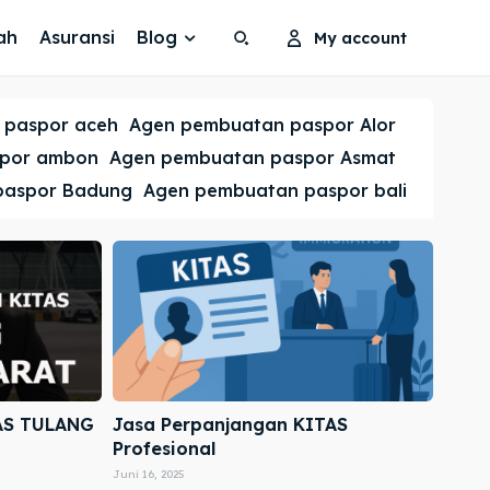
ah
Asuransi
Blog
My account
Search
Search
 paspor aceh
Agen pembuatan paspor Alor
Cari
Cari
spor ambon
Agen pembuatan paspor Asmat
paspor Badung
Agen pembuatan paspor bali
AS TULANG
Jasa Perpanjangan KITAS
Profesional
Juni 16, 2025