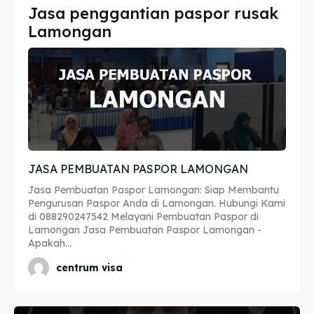
Jasa penggantian paspor rusak
Imta
Imta
Lamongan
Legalisir
Legalisir
Apostille
Apostille
Penerjemah
Penerjemah
Asuransi
Asuransi
JASA PEMBUATAN PASPOR LAMONGAN
Blog
Blog
Jasa Pembuatan Paspor Lamongan: Siap Membantu
Pengurusan Paspor Anda di Lamongan. Hubungi Kami
di 088290247542 Melayani Pembuatan Paspor di
Lamongan Jasa Pembuatan Paspor Lamongan -
Cari
Cari
Apakah...
centrum visa