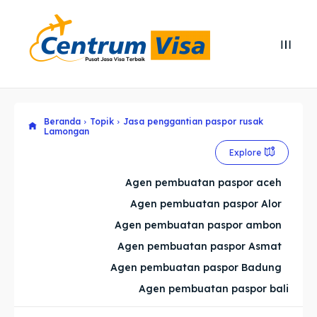
Search
Search
Cari
Cari
Beranda
Topik
Jasa penggantian paspor rusak
Explore our destinations
Explore our destinations
Lamongan
& Make a booking today
& Make a booking today
Explore
Agen pembuatan paspor aceh
Home
Home
Agen pembuatan paspor Alor
Agen pembuatan paspor ambon
Visa
Visa
Agen pembuatan paspor Asmat
Agen pembuatan paspor Badung
Paspor
Paspor
Agen pembuatan paspor bali
Kitas
Kitas