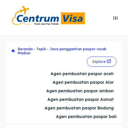
Search
Search
Cari
Cari
Beranda
Topik
Jasa penggantian paspor rusak
Explore our destinations
Explore our destinations
Madiun
& Make a booking today
& Make a booking today
Explore
Agen pembuatan paspor aceh
Home
Home
Agen pembuatan paspor Alor
Agen pembuatan paspor ambon
Visa
Visa
Agen pembuatan paspor Asmat
Paspor
Paspor
Agen pembuatan paspor Badung
Agen pembuatan paspor bali
Kitas
Kitas