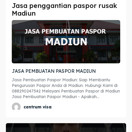
Jasa penggantian paspor rusak
Imta
Imta
Madiun
Legalisir
Legalisir
Apostille
Apostille
Penerjemah
Penerjemah
Asuransi
Asuransi
JASA PEMBUATAN PASPOR MADIUN
Blog
Blog
Jasa Pembuatan Paspor Madiun: Siap Membantu
Pengurusan Paspor Anda di Madiun. Hubungi Kami di
088290247542 Melayani Pembuatan Paspor di Madiun
Jasa Pembuatan Paspor Madiun - Apakah...
Cari
Cari
centrum visa