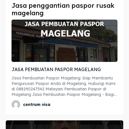
Jasa penggantian paspor rusak
Imta
Imta
magelang
Legalisir
Legalisir
Apostille
Apostille
Penerjemah
Penerjemah
Asuransi
Asuransi
JASA PEMBUATAN PASPOR MAGELANG
Blog
Blog
Jasa Pembuatan Paspor Magelang: Siap Membantu
Pengurusan Paspor Anda di Magelang. Hubungi Kami
di 088290247542 Melayani Pembuatan Paspor di
Magelang Jasa Pembuatan Paspor Magelang - Bagi...
Cari
Cari
centrum visa