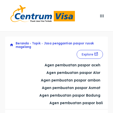
Search
Search
Cari
Cari
Beranda
Topik
Jasa penggantian paspor rusak
Explore our destinations
Explore our destinations
magelang
& Make a booking today
& Make a booking today
Explore
Agen pembuatan paspor aceh
Home
Home
Agen pembuatan paspor Alor
Agen pembuatan paspor ambon
Visa
Visa
Agen pembuatan paspor Asmat
Paspor
Paspor
Agen pembuatan paspor Badung
Agen pembuatan paspor bali
Kitas
Kitas