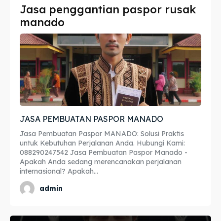
Jasa penggantian paspor rusak
Imta
Imta
manado
Legalisir
Legalisir
Apostille
Apostille
Penerjemah
Penerjemah
Asuransi
Asuransi
JASA PEMBUATAN PASPOR MANADO
Blog
Blog
Jasa Pembuatan Paspor MANADO: Solusi Praktis
untuk Kebutuhan Perjalanan Anda. Hubungi Kami:
088290247542 Jasa Pembuatan Paspor Manado -
Apakah Anda sedang merencanakan perjalanan
Cari
Cari
internasional? Apakah...
admin