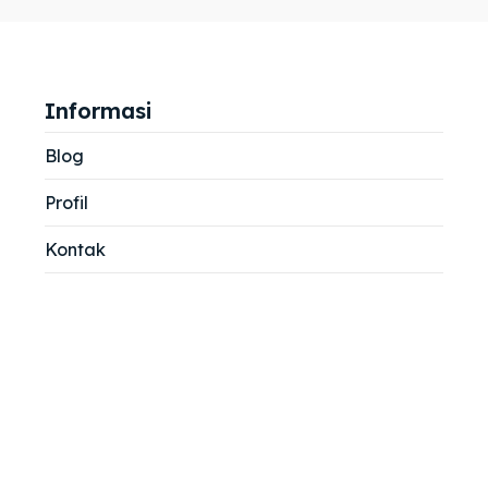
jemah
jemah
si
si
Informasi
Blog
Profil
Kontak