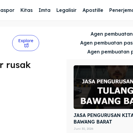
Paspor
Kitas
Imta
Legalisir
Apostille
Penerjem
Agen pembuatan
Explore
Agen pembuatan pa
Agen pembuatan 
r rusak
JASA PENGURUSAN KIT
BAWANG BARAT
Juni 30, 2026