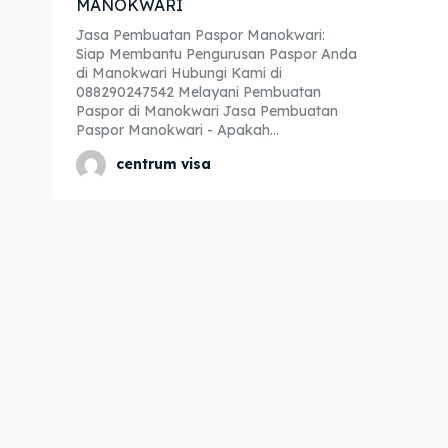
MANOKWARI
Expl
Expl
Jasa Pembuatan Paspor Manokwari:
Siap Membantu Pengurusan Paspor Anda
& Make 
& Make 
di Manokwari Hubungi Kami di
088290247542 Melayani Pembuatan
Paspor di Manokwari Jasa Pembuatan
Paspor Manokwari - Apakah...
Home
Home
centrum visa
Visa
Visa
Paspo
Paspo
Kitas
Kitas
Imta
Imta
Legalis
Legalis
Aposti
Aposti