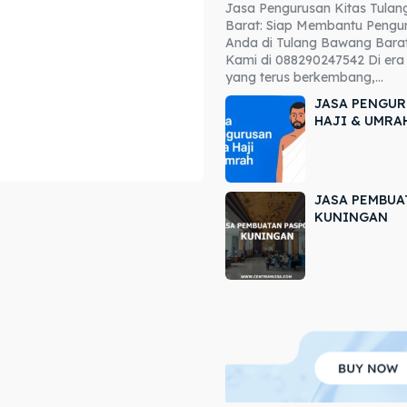
Jasa Pengurusan Kitas Tula
ore our destinations
ore our destinations
Barat: Siap Membantu Pengur
Anda di Tulang Bawang Barat
a booking today
a booking today
Kami di 088290247542 Di era 
yang terus berkembang,...
JASA PENGUR
HAJI & UMRA
JASA PEMBUA
r
r
KUNINGAN
ir
ir
lle
lle