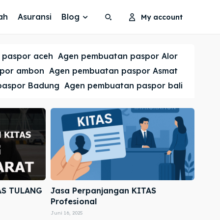
ah
Asuransi
Blog
My account
Search
Search
 paspor aceh
Agen pembuatan paspor Alor
Cari
Cari
spor ambon
Agen pembuatan paspor Asmat
paspor Badung
Agen pembuatan paspor bali
AS TULANG
Jasa Perpanjangan KITAS
Profesional
Juni 16, 2025