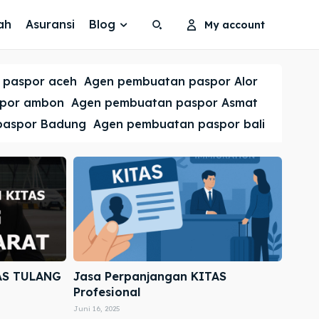
ah
Asuransi
Blog
My account
Search
Search
 paspor aceh
Agen pembuatan paspor Alor
Cari
Cari
spor ambon
Agen pembuatan paspor Asmat
paspor Badung
Agen pembuatan paspor bali
AS TULANG
Jasa Perpanjangan KITAS
Profesional
Juni 16, 2025