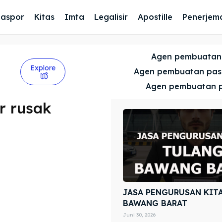
Paspor
Kitas
Imta
Legalisir
Apostille
Penerjem
Agen pembuatan
Explore
Agen pembuatan pa
Agen pembuatan 
r rusak
JASA PENGURUSAN KIT
BAWANG BARAT
Juni 30, 2026