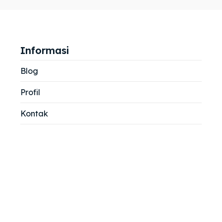
jemah
jemah
si
si
Informasi
Blog
Profil
Kontak