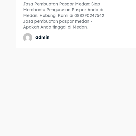
Jasa Pembuatan Paspor Medan: Siap
Expl
Expl
Membantu Pengurusan Paspor Anda di
Medan. Hubungi Kami di 088290247542
& Make 
& Make 
Jasa pembuatan paspor medan -
Apakah Anda tinggal di Medan...
admin
Home
Home
Visa
Visa
Paspo
Paspo
Kitas
Kitas
Imta
Imta
Legalis
Legalis
Aposti
Aposti