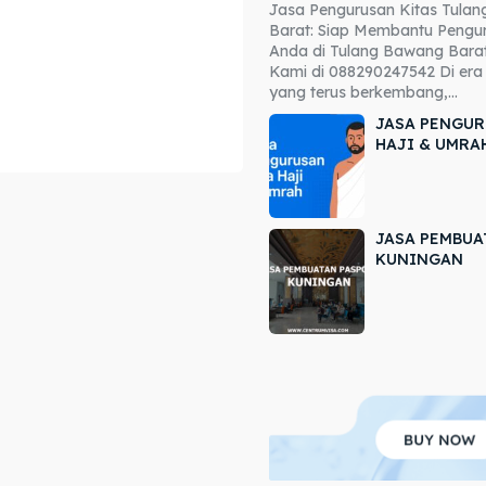
Jasa Pengurusan Kitas Tula
ore our destinations
ore our destinations
Barat: Siap Membantu Pengur
Anda di Tulang Bawang Barat
a booking today
a booking today
Kami di 088290247542 Di era 
yang terus berkembang,...
JASA PENGUR
HAJI & UMRA
JASA PEMBUA
r
r
KUNINGAN
ir
ir
lle
lle