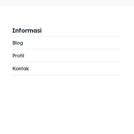
jemah
jemah
si
si
Informasi
Blog
Profil
Kontak