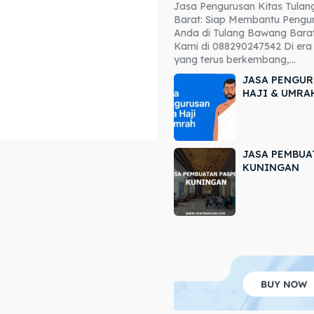
Jasa Pengurusan Kitas Tula
ore our destinations
ore our destinations
Barat: Siap Membantu Pengur
Anda di Tulang Bawang Barat
a booking today
a booking today
Kami di 088290247542 Di era 
yang terus berkembang,...
JASA PENGUR
HAJI & UMRA
JASA PEMBUA
r
r
KUNINGAN
ir
ir
lle
lle