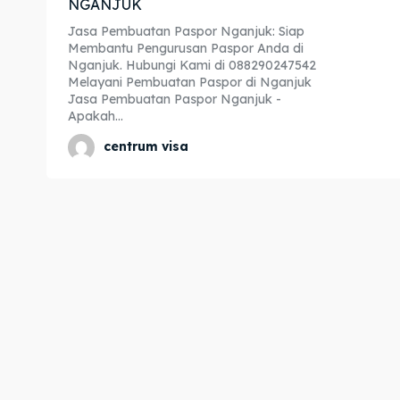
NGANJUK
Expl
Expl
Jasa Pembuatan Paspor Nganjuk: Siap
Membantu Pengurusan Paspor Anda di
& Make 
& Make 
Nganjuk. Hubungi Kami di 088290247542
Melayani Pembuatan Paspor di Nganjuk
Jasa Pembuatan Paspor Nganjuk -
Apakah...
Home
Home
centrum visa
Visa
Visa
Paspo
Paspo
Kitas
Kitas
Imta
Imta
Legalis
Legalis
Aposti
Aposti