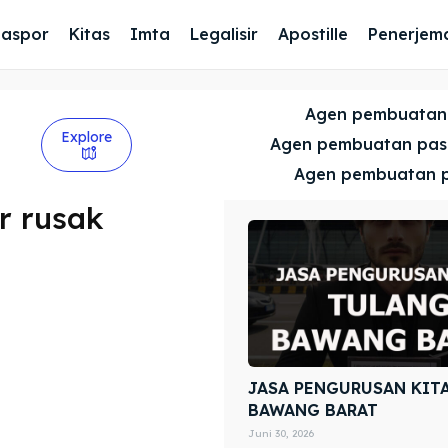
Paspor
Kitas
Imta
Legalisir
Apostille
Penerjem
Agen pembuatan
Explore
Agen pembuatan pa
Agen pembuatan 
r rusak
JASA PENGURUSAN KIT
BAWANG BARAT
Juni 30, 2026