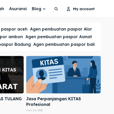
ah
Asuransi
Blog
My account
Search
Search
 paspor aceh
Agen pembuatan paspor Alor
Cari
Cari
spor ambon
Agen pembuatan paspor Asmat
paspor Badung
Agen pembuatan paspor bali
AS TULANG
Jasa Perpanjangan KITAS
Profesional
Juni 16, 2025