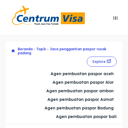
Search
Search
Cari
Cari
Beranda
Topik
Jasa penggantian paspor rusak
Explore our destinations
Explore our destinations
padang
& Make a booking today
& Make a booking today
Explore
Agen pembuatan paspor aceh
Home
Home
Agen pembuatan paspor Alor
Agen pembuatan paspor ambon
Visa
Visa
Agen pembuatan paspor Asmat
Paspor
Paspor
Agen pembuatan paspor Badung
Agen pembuatan paspor bali
Kitas
Kitas