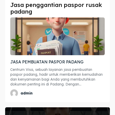
Jasa penggantian paspor rusak
Imta
Imta
padang
Legalisir
Legalisir
Apostille
Apostille
Penerjemah
Penerjemah
Asuransi
Asuransi
JASA PEMBUATAN PASPOR PADANG
Blog
Blog
Centrum Visa, sebuah layanan jasa pembuatan
paspor padang, hadir untuk memberikan kemudahan
dan kenyamanan bagi Anda yang membutuhkan
dokumen penting ini di Padang. Dengan...
Cari
Cari
admin