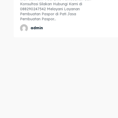
Konsultasi Silakan Hubungi Kami di
Expl
Expl
088290247542 Melayani Layanan
Pembuatan Paspor di Pati Jasa
& Make 
& Make 
Pembuatan Paspor...
admin
Home
Home
Visa
Visa
Paspo
Paspo
Kitas
Kitas
Imta
Imta
Legalis
Legalis
Aposti
Aposti