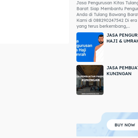
Jasa Pengurusan Kitas Tula
ore our destinations
ore our destinations
Barat: Siap Membantu Pengur
Anda di Tulang Bawang Barat
a booking today
a booking today
Kami di 088290247542 Di era 
yang terus berkembang,...
JASA PENGUR
HAJI & UMRA
JASA PEMBUA
r
r
KUNINGAN
ir
ir
lle
lle