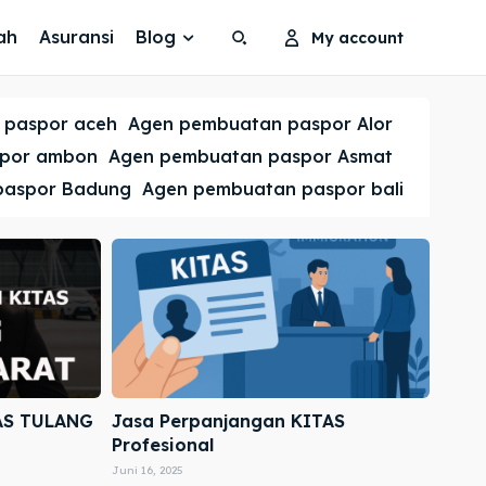
ah
Asuransi
Blog
My account
Search
Search
 paspor aceh
Agen pembuatan paspor Alor
Cari
Cari
spor ambon
Agen pembuatan paspor Asmat
paspor Badung
Agen pembuatan paspor bali
AS TULANG
Jasa Perpanjangan KITAS
Profesional
Juni 16, 2025