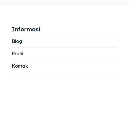
jemah
jemah
si
si
Informasi
Blog
Profil
Kontak