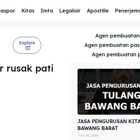
Paspor
Kitas
Imta
Legalisir
Apostille
Penerjem
Agen pembuatan
Explore
Agen pembuatan pa
Agen pembuatan 
 rusak pati
JASA PENGURUSAN KIT
BAWANG BARAT
Juni 30, 2026