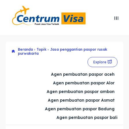
Search
Search
Cari
Cari
Beranda
Topik
Jasa penggantian paspor rusak
Explore our destinations
Explore our destinations
purwakarta
& Make a booking today
& Make a booking today
Explore
Agen pembuatan paspor aceh
Home
Home
Agen pembuatan paspor Alor
Agen pembuatan paspor ambon
Visa
Visa
Agen pembuatan paspor Asmat
Agen pembuatan paspor Badung
Paspor
Paspor
Agen pembuatan paspor bali
Kitas
Kitas