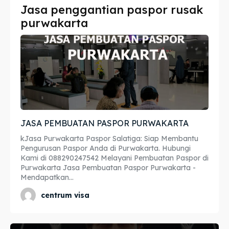
Jasa penggantian paspor rusak
Imta
Imta
purwakarta
Legalisir
Legalisir
Apostille
Apostille
Penerjemah
Penerjemah
Asuransi
Asuransi
JASA PEMBUATAN PASPOR PURWAKARTA
Blog
Blog
kJasa Purwakarta Paspor Salatiga: Siap Membantu
Pengurusan Paspor Anda di Purwakarta. Hubungi
Kami di 088290247542 Melayani Pembuatan Paspor di
Purwakarta Jasa Pembuatan Paspor Purwakarta -
Cari
Cari
Mendapatkan...
centrum visa