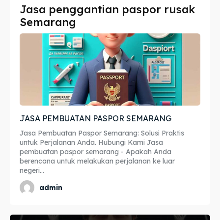
Jasa penggantian paspor rusak
Imta
Imta
Semarang
Legalisir
Legalisir
Apostille
Apostille
Penerjemah
Penerjemah
Asuransi
Asuransi
JASA PEMBUATAN PASPOR SEMARANG
Blog
Blog
Jasa Pembuatan Paspor Semarang: Solusi Praktis
untuk Perjalanan Anda. Hubungi Kami Jasa
pembuatan paspor semarang - Apakah Anda
berencana untuk melakukan perjalanan ke luar
Cari
Cari
negeri...
admin