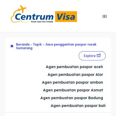
Search
Search
Cari
Cari
Beranda
Topik
Jasa penggantian paspor rusak
Explore our destinations
Explore our destinations
Semarang
& Make a booking today
& Make a booking today
Explore
Agen pembuatan paspor aceh
Home
Home
Agen pembuatan paspor Alor
Agen pembuatan paspor ambon
Visa
Visa
Agen pembuatan paspor Asmat
Agen pembuatan paspor Badung
Paspor
Paspor
Agen pembuatan paspor bali
Kitas
Kitas