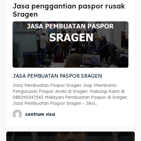
Jasa penggantian paspor rusak
Imta
Imta
Sragen
Legalisir
Legalisir
Apostille
Apostille
Penerjemah
Penerjemah
Asuransi
Asuransi
JASA PEMBUATAN PASPOR SRAGEN
Blog
Blog
Jasa Pembuatan Paspor Sragen: Siap Membantu
Pengurusan Paspor Anda di Sragen. Hubungi Kami di
088290247542 Melayani Pembuatan Paspor di Sragen
Jasa Pembuatan Paspor Sragen - Jika...
Cari
Cari
centrum visa