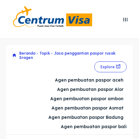
Search
Search
Cari
Cari
Beranda
Topik
Jasa penggantian paspor rusak
Explore our destinations
Explore our destinations
Sragen
& Make a booking today
& Make a booking today
Explore
Agen pembuatan paspor aceh
Home
Home
Agen pembuatan paspor Alor
Agen pembuatan paspor ambon
Visa
Visa
Agen pembuatan paspor Asmat
Paspor
Paspor
Agen pembuatan paspor Badung
Agen pembuatan paspor bali
Kitas
Kitas