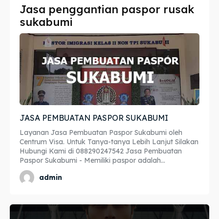
Jasa penggantian paspor rusak
Imta
Imta
sukabumi
Legalisir
Legalisir
Apostille
Apostille
Penerjemah
Penerjemah
Asuransi
Asuransi
JASA PEMBUATAN PASPOR SUKABUMI
Blog
Blog
Layanan Jasa Pembuatan Paspor Sukabumi oleh
Centrum Visa. Untuk Tanya-tanya Lebih Lanjut Silakan
Hubungi Kami di 088290247542 Jasa Pembuatan
Paspor Sukabumi - Memiliki paspor adalah...
Cari
Cari
admin