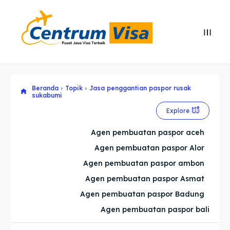
Search
Search
Cari
Cari
Beranda
Topik
Jasa penggantian paspor rusak
Explore our destinations
Explore our destinations
sukabumi
& Make a booking today
& Make a booking today
Explore
Agen pembuatan paspor aceh
Home
Home
Agen pembuatan paspor Alor
Agen pembuatan paspor ambon
Visa
Visa
Agen pembuatan paspor Asmat
Paspor
Paspor
Agen pembuatan paspor Badung
Agen pembuatan paspor bali
Kitas
Kitas