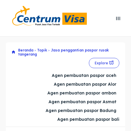
Search
Search
Cari
Cari
Beranda
Topik
Jasa penggantian paspor rusak
Explore our destinations
Explore our destinations
tangerang
& Make a booking today
& Make a booking today
Explore
Agen pembuatan paspor aceh
Home
Home
Agen pembuatan paspor Alor
Agen pembuatan paspor ambon
Visa
Visa
Agen pembuatan paspor Asmat
Paspor
Paspor
Agen pembuatan paspor Badung
Agen pembuatan paspor bali
Kitas
Kitas