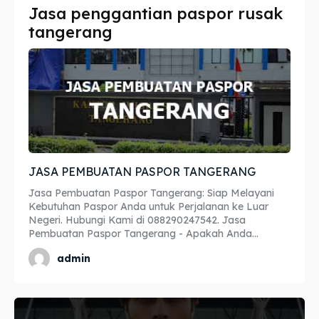
Jasa penggantian paspor rusak
Imta
Imta
tangerang
Legalisir
Legalisir
Apostille
Apostille
Penerjemah
Penerjemah
Asuransi
Asuransi
JASA PEMBUATAN PASPOR TANGERANG
Blog
Blog
Jasa Pembuatan Paspor Tangerang: Siap Melayani
Kebutuhan Paspor Anda untuk Perjalanan ke Luar
Negeri. Hubungi Kami di 088290247542. Jasa
Pembuatan Paspor Tangerang - Apakah Anda...
Cari
Cari
admin