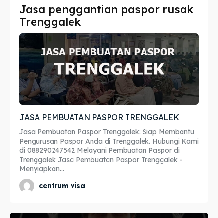
Jasa penggantian paspor rusak
Imta
Imta
Trenggalek
Legalisir
Legalisir
Apostille
Apostille
Penerjemah
Penerjemah
Asuransi
Asuransi
JASA PEMBUATAN PASPOR TRENGGALEK
Blog
Blog
Jasa Pembuatan Paspor Trenggalek: Siap Membantu
Pengurusan Paspor Anda di Trenggalek. Hubungi Kami
di 088290247542 Melayani Pembuatan Paspor di
Trenggalek Jasa Pembuatan Paspor Trenggalek -
Cari
Cari
Menyiapkan...
centrum visa