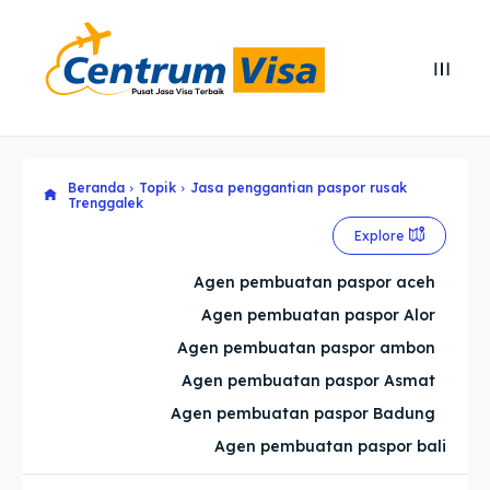
Search
Search
Cari
Cari
Beranda
Topik
Jasa penggantian paspor rusak
Explore our destinations
Explore our destinations
Trenggalek
& Make a booking today
& Make a booking today
Explore
Agen pembuatan paspor aceh
Home
Home
Agen pembuatan paspor Alor
Agen pembuatan paspor ambon
Visa
Visa
Agen pembuatan paspor Asmat
Agen pembuatan paspor Badung
Paspor
Paspor
Agen pembuatan paspor bali
Kitas
Kitas