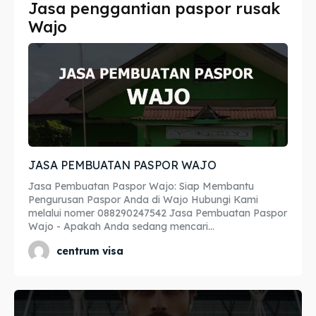
Jasa penggantian paspor rusak
Imta
Imta
Wajo
Legalisir
Legalisir
Apostille
Apostille
Penerjemah
Penerjemah
Asuransi
Asuransi
JASA PEMBUATAN PASPOR WAJO
Blog
Blog
Jasa Pembuatan Paspor Wajo: Siap Membantu
Pengurusan Paspor Anda di Wajo Hubungi Kami
melalui nomer 088290247542 Jasa Pembuatan Paspor
Wajo - Apakah Anda sedang mencari...
Cari
Cari
centrum visa