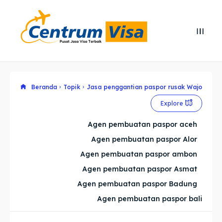
Search
Search
Cari
Cari
Explore our destinations
Explore our destinations
Beranda
Topik
Jasa penggantian paspor rusak Wajo
Explore
& Make a booking today
& Make a booking today
Agen pembuatan paspor aceh
Agen pembuatan paspor Alor
Home
Home
Agen pembuatan paspor ambon
Visa
Visa
Agen pembuatan paspor Asmat
Agen pembuatan paspor Badung
Paspor
Paspor
Agen pembuatan paspor bali
Kitas
Kitas