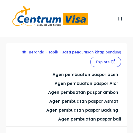
Search
Search
Cari
Cari
Explore our destinations
Explore our destinations
Beranda
Topik
Jasa pengurusan kitap bandung
Explore
& Make a booking today
& Make a booking today
Agen pembuatan paspor aceh
Agen pembuatan paspor Alor
Home
Home
Agen pembuatan paspor ambon
Visa
Visa
Agen pembuatan paspor Asmat
Agen pembuatan paspor Badung
Paspor
Paspor
Agen pembuatan paspor bali
Kitas
Kitas