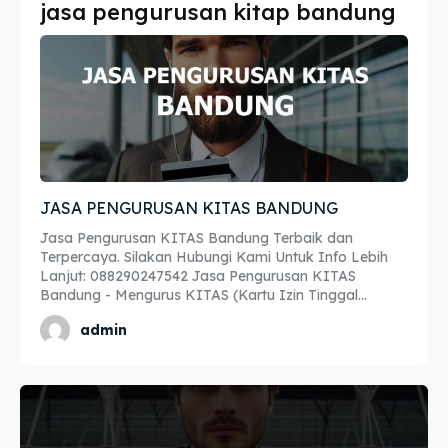
jasa pengurusan kitap bandung
Imta
Imta
Legalisir
Legalisir
Apostille
Apostille
Penerjemah
Penerjemah
JASA PENGURUSAN KITAS BANDUNG
Asuransi
Asuransi
Jasa Pengurusan KITAS Bandung Terbaik dan
Blog
Blog
Terpercaya. Silakan Hubungi Kami Untuk Info Lebih
Lanjut: 088290247542 Jasa Pengurusan KITAS
Bandung - Mengurus KITAS (Kartu Izin Tinggal...
admin
Cari
Cari