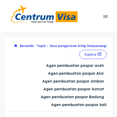
Search
Search
Cari
Cari
Explore our destinations
Explore our destinations
Beranda
Topik
Jasa pengurusan kitap banyuwangi
Explore
& Make a booking today
& Make a booking today
Agen pembuatan paspor aceh
Agen pembuatan paspor Alor
Home
Home
Agen pembuatan paspor ambon
Visa
Visa
Agen pembuatan paspor Asmat
Agen pembuatan paspor Badung
Paspor
Paspor
Agen pembuatan paspor bali
Kitas
Kitas