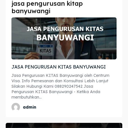
jasa pengurusan kitap
Imta
Imta
banyuwangi
Legalisir
Legalisir
Apostille
Apostille
Penerjemah
Penerjemah
Asuransi
Asuransi
JASA PENGURUSAN KITAS BANYUWANGI
Blog
Blog
Jasa Pengurusan KITAS Banyuwangi oleh Centrum
Visa. Info Pemesanan dan Konsultasi Lebih Lanjut
Silakan Hubungi Kami 088290247542 Jasa
Pengurusan KITAS Banyuwangi - Ketika Anda
membutuhkan...
Cari
Cari
admin