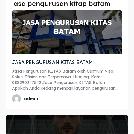
jasa pengurusan kitap batam
Imta
Imta
Legalisir
Legalisir
Apostille
Apostille
Penerjemah
Penerjemah
JASA PENGURUSAN KITAS BATAM
Asuransi
Asuransi
Jasa Pengurusan KITAS Batam oleh Centrum Visa:
Blog
Blog
Solusi Efisien dan Terpercaya. Hubungi Kami:
088290247542 Jasa Pengurusan KITAS Batam -
Apakah Anda sedang mencari layanan pengurusan...
admin
Cari
Cari