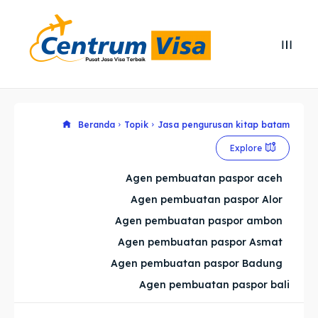
Search
Search
Cari
Cari
Explore our destinations
Explore our destinations
Beranda
Topik
Jasa pengurusan kitap batam
Explore
& Make a booking today
& Make a booking today
Agen pembuatan paspor aceh
Agen pembuatan paspor Alor
Home
Home
Agen pembuatan paspor ambon
Visa
Visa
Agen pembuatan paspor Asmat
Agen pembuatan paspor Badung
Paspor
Paspor
Agen pembuatan paspor bali
Kitas
Kitas