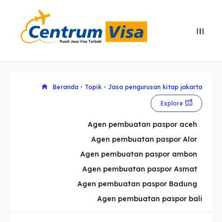
Search
Search
Cari
Cari
Explore our destinations
Explore our destinations
Beranda
Topik
Jasa pengurusan kitap jakarta
Explore
& Make a booking today
& Make a booking today
Agen pembuatan paspor aceh
Agen pembuatan paspor Alor
Home
Home
Agen pembuatan paspor ambon
Visa
Visa
Agen pembuatan paspor Asmat
Agen pembuatan paspor Badung
Paspor
Paspor
Agen pembuatan paspor bali
Kitas
Kitas