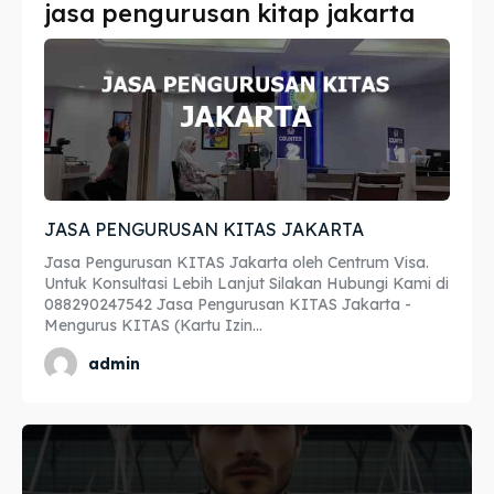
jasa pengurusan kitap jakarta
Imta
Imta
Legalisir
Legalisir
Apostille
Apostille
Penerjemah
Penerjemah
JASA PENGURUSAN KITAS JAKARTA
Asuransi
Asuransi
Jasa Pengurusan KITAS Jakarta oleh Centrum Visa.
Blog
Blog
Untuk Konsultasi Lebih Lanjut Silakan Hubungi Kami di
088290247542 Jasa Pengurusan KITAS Jakarta -
Mengurus KITAS (Kartu Izin...
admin
Cari
Cari