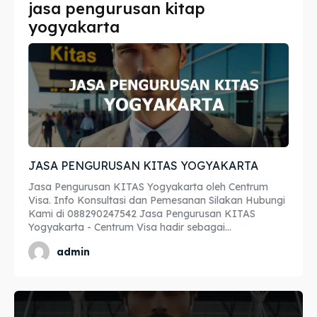
jasa pengurusan kitap
Imta
Imta
yogyakarta
Legalisir
Legalisir
Apostille
Apostille
Penerjemah
Penerjemah
Asuransi
Asuransi
JASA PENGURUSAN KITAS YOGYAKARTA
Blog
Blog
Jasa Pengurusan KITAS Yogyakarta oleh Centrum
Visa. Info Konsultasi dan Pemesanan Silakan Hubungi
Kami di 088290247542 Jasa Pengurusan KITAS
Yogyakarta - Centrum Visa hadir sebagai...
Cari
Cari
admin