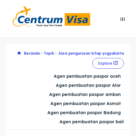
Search
Search
Cari
Cari
Explore our destinations
Explore our destinations
Beranda
Topik
Jasa pengurusan kitap yogyakarta
Explore
& Make a booking today
& Make a booking today
Agen pembuatan paspor aceh
Agen pembuatan paspor Alor
Home
Home
Agen pembuatan paspor ambon
Visa
Visa
Agen pembuatan paspor Asmat
Agen pembuatan paspor Badung
Paspor
Paspor
Agen pembuatan paspor bali
Kitas
Kitas