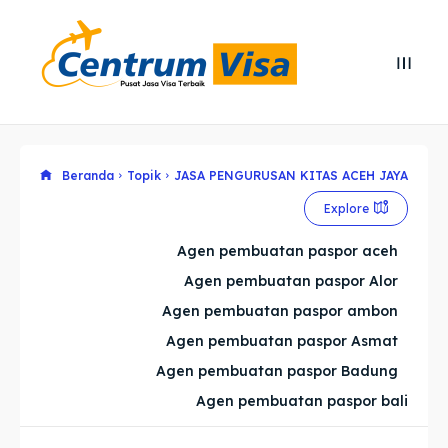
Search
Search
Cari
Cari
Explore our destinations
Explore our destinations
Beranda
Topik
JASA PENGURUSAN KITAS ACEH JAYA
Explore
& Make a booking today
& Make a booking today
Agen pembuatan paspor aceh
Agen pembuatan paspor Alor
Home
Home
Agen pembuatan paspor ambon
Visa
Visa
Agen pembuatan paspor Asmat
Agen pembuatan paspor Badung
Paspor
Paspor
Agen pembuatan paspor bali
Kitas
Kitas