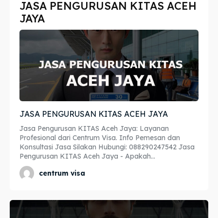
JASA PENGURUSAN KITAS ACEH
Imta
Imta
JAYA
Legalisir
Legalisir
Apostille
Apostille
Penerjemah
Penerjemah
Asuransi
Asuransi
JASA PENGURUSAN KITAS ACEH JAYA
Blog
Blog
Jasa Pengurusan KITAS Aceh Jaya: Layanan
Profesional dari Centrum Visa. Info Pemesan dan
Konsultasi Jasa Silakan Hubungi: 088290247542 Jasa
Pengurusan KITAS Aceh Jaya - Apakah...
Cari
Cari
centrum visa