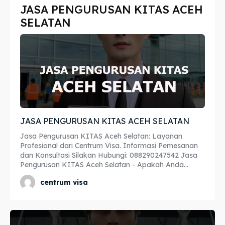
JASA PENGURUSAN KITAS ACEH
Imta
Imta
SELATAN
Legalisir
Legalisir
Apostille
Apostille
Penerjemah
Penerjemah
Asuransi
Asuransi
JASA PENGURUSAN KITAS ACEH SELATAN
Blog
Blog
Jasa Pengurusan KITAS Aceh Selatan: Layanan
Profesional dari Centrum Visa. Informasi Pemesanan
dan Konsultasi Silakan Hubungi: 088290247542 Jasa
Pengurusan KITAS Aceh Selatan - Apakah Anda...
Cari
Cari
centrum visa