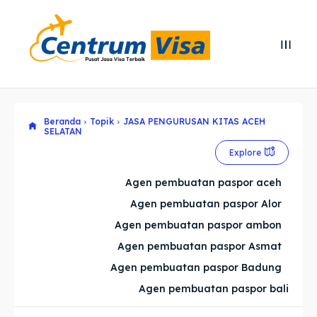
Search
Search
Cari
Cari
Beranda
Topik
JASA PENGURUSAN KITAS ACEH
Explore our destinations
Explore our destinations
SELATAN
& Make a booking today
& Make a booking today
Explore
Agen pembuatan paspor aceh
Home
Home
Agen pembuatan paspor Alor
Agen pembuatan paspor ambon
Visa
Visa
Agen pembuatan paspor Asmat
Paspor
Paspor
Agen pembuatan paspor Badung
Agen pembuatan paspor bali
Kitas
Kitas