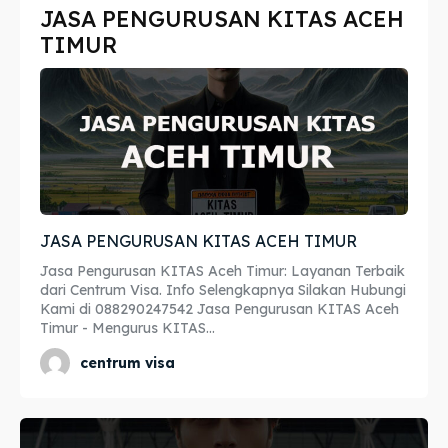
JASA PENGURUSAN KITAS ACEH
Imta
Imta
TIMUR
Legalisir
Legalisir
Apostille
Apostille
Penerjemah
Penerjemah
Asuransi
Asuransi
JASA PENGURUSAN KITAS ACEH TIMUR
Blog
Blog
Jasa Pengurusan KITAS Aceh Timur: Layanan Terbaik
dari Centrum Visa. Info Selengkapnya Silakan Hubungi
Kami di 088290247542 Jasa Pengurusan KITAS Aceh
Timur - Mengurus KITAS...
Cari
Cari
centrum visa