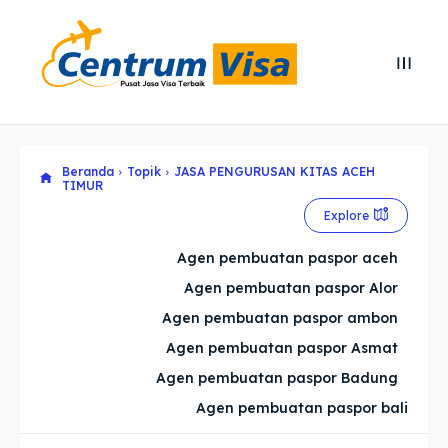
Search
Search
Cari
Cari
Beranda
Topik
JASA PENGURUSAN KITAS ACEH
Explore our destinations
Explore our destinations
TIMUR
& Make a booking today
& Make a booking today
Explore
Agen pembuatan paspor aceh
Home
Home
Agen pembuatan paspor Alor
Agen pembuatan paspor ambon
Visa
Visa
Agen pembuatan paspor Asmat
Paspor
Paspor
Agen pembuatan paspor Badung
Agen pembuatan paspor bali
Kitas
Kitas