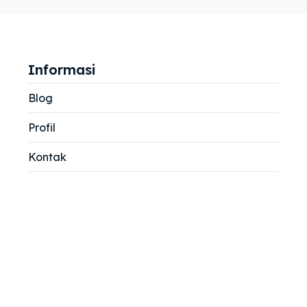
jemah
jemah
si
si
Informasi
Blog
Profil
Kontak