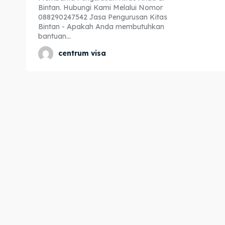
Bintan. Hubungi Kami Melalui Nomor
Expl
Expl
088290247542 Jasa Pengurusan Kitas
Bintan - Apakah Anda membutuhkan
& Make 
& Make 
bantuan...
centrum visa
Home
Home
Visa
Visa
Paspo
Paspo
Kitas
Kitas
Imta
Imta
Legalis
Legalis
Aposti
Aposti