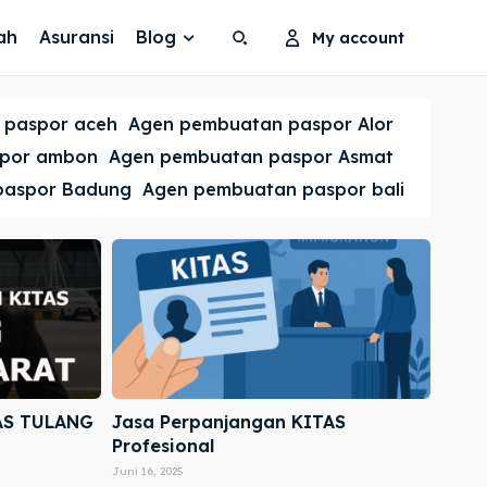
ah
Asuransi
Blog
My account
Search
Search
 paspor aceh
Agen pembuatan paspor Alor
Cari
Cari
spor ambon
Agen pembuatan paspor Asmat
paspor Badung
Agen pembuatan paspor bali
AS TULANG
Jasa Perpanjangan KITAS
Profesional
Juni 16, 2025