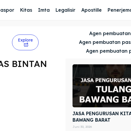
Paspor
Kitas
Imta
Legalisir
Apostille
Penerjem
Agen pembuatan
Explore
Agen pembuatan pa
Agen pembuatan 
AS BINTAN
JASA PENGURUSAN KIT
BAWANG BARAT
Juni 30, 2026