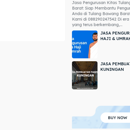
Jasa Pengurusan Kitas Tula
ore our destinations
ore our destinations
Barat: Siap Membantu Pengur
Anda di Tulang Bawang Barat
a booking today
a booking today
Kami di 088290247542 Di era 
yang terus berkembang,...
JASA PENGUR
HAJI & UMRA
JASA PEMBUA
r
r
KUNINGAN
ir
ir
lle
lle