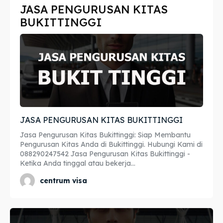
JASA PENGURUSAN KITAS
Imta
Imta
BUKITTINGGI
Legalisir
Legalisir
Apostille
Apostille
Penerjemah
Penerjemah
Asuransi
Asuransi
JASA PENGURUSAN KITAS BUKITTINGGI
Blog
Blog
Jasa Pengurusan Kitas Bukittinggi: Siap Membantu
Pengurusan Kitas Anda di Bukittinggi. Hubungi Kami di
088290247542 Jasa Pengurusan Kitas Bukittinggi -
Ketika Anda tinggal atau bekerja...
Cari
Cari
centrum visa