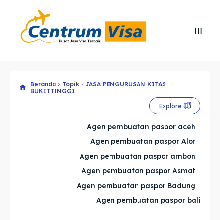
Search
Search
Cari
Cari
Beranda
Topik
JASA PENGURUSAN KITAS
Explore our destinations
Explore our destinations
BUKITTINGGI
& Make a booking today
& Make a booking today
Explore
Agen pembuatan paspor aceh
Home
Home
Agen pembuatan paspor Alor
Agen pembuatan paspor ambon
Visa
Visa
Agen pembuatan paspor Asmat
Paspor
Paspor
Agen pembuatan paspor Badung
Agen pembuatan paspor bali
Kitas
Kitas