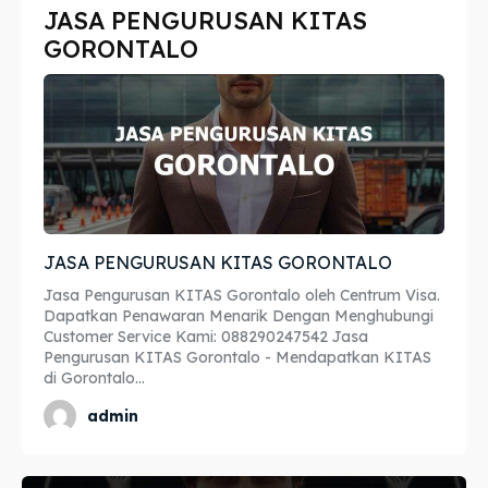
JASA PENGURUSAN KITAS
Imta
Imta
GORONTALO
Legalisir
Legalisir
Apostille
Apostille
Penerjemah
Penerjemah
Asuransi
Asuransi
JASA PENGURUSAN KITAS GORONTALO
Blog
Blog
Jasa Pengurusan KITAS Gorontalo oleh Centrum Visa.
Dapatkan Penawaran Menarik Dengan Menghubungi
Customer Service Kami: 088290247542 Jasa
Pengurusan KITAS Gorontalo - Mendapatkan KITAS
Cari
Cari
di Gorontalo...
admin