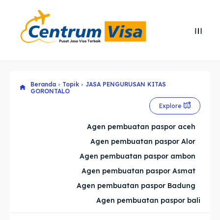
Search
Search
Cari
Cari
Beranda
Topik
JASA PENGURUSAN KITAS
Explore our destinations
Explore our destinations
GORONTALO
& Make a booking today
& Make a booking today
Explore
Agen pembuatan paspor aceh
Home
Home
Agen pembuatan paspor Alor
Agen pembuatan paspor ambon
Visa
Visa
Agen pembuatan paspor Asmat
Agen pembuatan paspor Badung
Paspor
Paspor
Agen pembuatan paspor bali
Kitas
Kitas