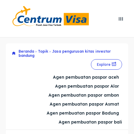
Search
Search
Cari
Cari
Beranda
Topik
Jasa pengurusan kitas investor
Explore our destinations
Explore our destinations
bandung
& Make a booking today
& Make a booking today
Explore
Agen pembuatan paspor aceh
Home
Home
Agen pembuatan paspor Alor
Agen pembuatan paspor ambon
Visa
Visa
Agen pembuatan paspor Asmat
Paspor
Paspor
Agen pembuatan paspor Badung
Agen pembuatan paspor bali
Kitas
Kitas