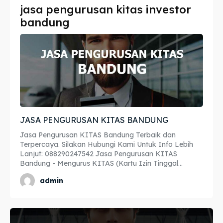
jasa pengurusan kitas investor
Imta
Imta
bandung
Legalisir
Legalisir
Apostille
Apostille
Penerjemah
Penerjemah
Asuransi
Asuransi
JASA PENGURUSAN KITAS BANDUNG
Blog
Blog
Jasa Pengurusan KITAS Bandung Terbaik dan
Terpercaya. Silakan Hubungi Kami Untuk Info Lebih
Lanjut: 088290247542 Jasa Pengurusan KITAS
Bandung - Mengurus KITAS (Kartu Izin Tinggal...
Cari
Cari
admin