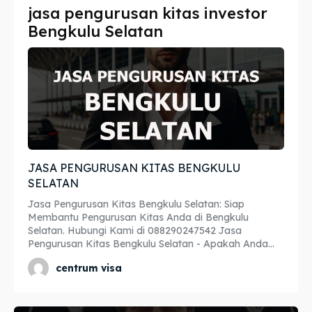
jasa pengurusan kitas investor
Imta
Imta
Bengkulu Selatan
Legalisir
Legalisir
Apostille
Apostille
Penerjemah
Penerjemah
Asuransi
Asuransi
JASA PENGURUSAN KITAS BENGKULU
Blog
Blog
SELATAN
Jasa Pengurusan Kitas Bengkulu Selatan: Siap
Membantu Pengurusan Kitas Anda di Bengkulu
Selatan. Hubungi Kami di 088290247542 Jasa
Cari
Cari
Pengurusan Kitas Bengkulu Selatan - Apakah Anda...
centrum visa