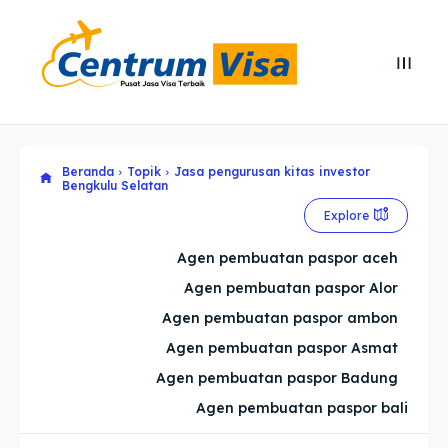
Search
Search
Cari
Cari
Beranda
Topik
Jasa pengurusan kitas investor
Explore our destinations
Explore our destinations
Bengkulu Selatan
Explore
& Make a booking today
& Make a booking today
Agen pembuatan paspor aceh
Home
Home
Agen pembuatan paspor Alor
Agen pembuatan paspor ambon
Visa
Visa
Agen pembuatan paspor Asmat
Agen pembuatan paspor Badung
Paspor
Paspor
Agen pembuatan paspor bali
Kitas
Kitas