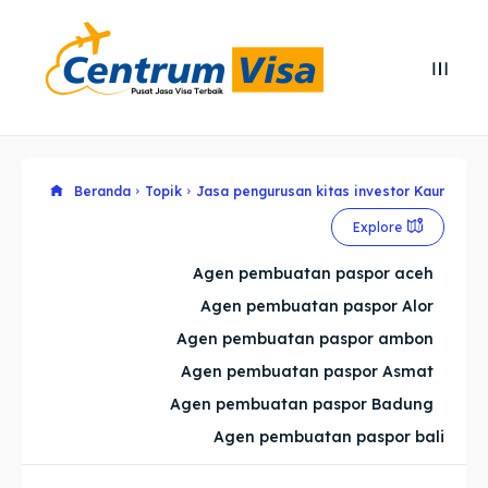
Search
Search
Cari
Cari
Explore our destinations
Explore our destinations
Beranda
Topik
Jasa pengurusan kitas investor Kaur
Explore
& Make a booking today
& Make a booking today
Agen pembuatan paspor aceh
Agen pembuatan paspor Alor
Home
Home
Agen pembuatan paspor ambon
Visa
Visa
Agen pembuatan paspor Asmat
Agen pembuatan paspor Badung
Paspor
Paspor
Agen pembuatan paspor bali
Kitas
Kitas