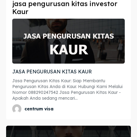
jasa pengurusan kitas investor
Imta
Imta
Kaur
Legalisir
Legalisir
Apostille
Apostille
Penerjemah
Penerjemah
Asuransi
Asuransi
JASA PENGURUSAN KITAS KAUR
Blog
Blog
Jasa Pengurusan Kitas Kaur: Siap Membantu
Pengurusan Kitas Anda di Kaur. Hubungi Kami Melalui
Nomor 088290247542 Jasa Pengurusan Kitas Kaur -
Apakah Anda sedang mencari...
Cari
Cari
centrum visa