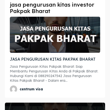
jasa pengurusan kitas investor
Imta
Imta
Pakpak Bharat
Legalisir
Legalisir
Apostille
Apostille
Penerjemah
Penerjemah
Asuransi
Asuransi
JASA PENGURUSAN KITAS PAKPAK BHARAT
Blog
Blog
Jasa Pengurusan Kitas Pakpak Bharat: Siap
Membantu Pengurusan Kitas Anda di Pakpak Bharat.
Hubungi Kami di 088290247542 Jasa Pengurusan
Kitas Pakpak Bharat - Dalam era...
Cari
Cari
centrum visa