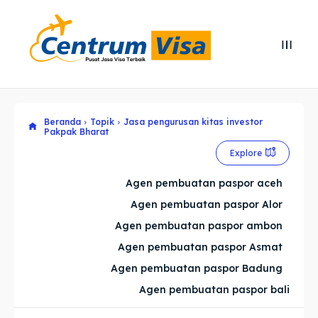
Search
Search
Cari
Cari
Beranda
Topik
Jasa pengurusan kitas investor
Explore our destinations
Explore our destinations
Pakpak Bharat
& Make a booking today
& Make a booking today
Explore
Agen pembuatan paspor aceh
Home
Home
Agen pembuatan paspor Alor
Agen pembuatan paspor ambon
Visa
Visa
Agen pembuatan paspor Asmat
Paspor
Paspor
Agen pembuatan paspor Badung
Agen pembuatan paspor bali
Kitas
Kitas