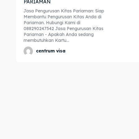
PARIAMAN
Expl
Expl
Jasa Pengurusan Kitas Pariaman: Siap
Membantu Pengurusan Kitas Anda di
& Make 
& Make 
Pariaman. Hubungi Kami di
088290247542 Jasa Pengurusan Kitas
Pariaman - Apakah Anda sedang
membutuhkan Kartu...
Home
Home
centrum visa
Visa
Visa
Paspo
Paspo
Kitas
Kitas
Imta
Imta
Legalis
Legalis
Aposti
Aposti