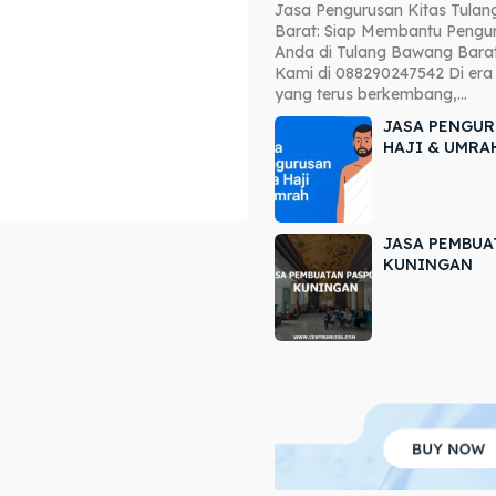
Jasa Pengurusan Kitas Tula
ore our destinations
ore our destinations
Barat: Siap Membantu Pengur
Anda di Tulang Bawang Barat
a booking today
a booking today
Kami di 088290247542 Di era 
yang terus berkembang,...
JASA PENGUR
HAJI & UMRA
JASA PEMBUA
r
r
KUNINGAN
ir
ir
lle
lle