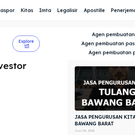
Paspor
Kitas
Imta
Legalisir
Apostille
Penerjem
Agen pembuatan
Explore
Agen pembuatan pa
Agen pembuatan 
vestor
JASA PENGURUSAN KIT
BAWANG BARAT
Juni 30, 2026