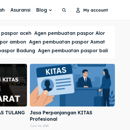
ah
Asuransi
Blog
My account
Search
Search
 paspor aceh
Agen pembuatan paspor Alor
Cari
Cari
spor ambon
Agen pembuatan paspor Asmat
paspor Badung
Agen pembuatan paspor bali
AS TULANG
Jasa Perpanjangan KITAS
Profesional
Juni 16, 2025