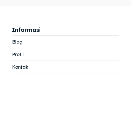
jemah
jemah
si
si
Informasi
Blog
Profil
Kontak