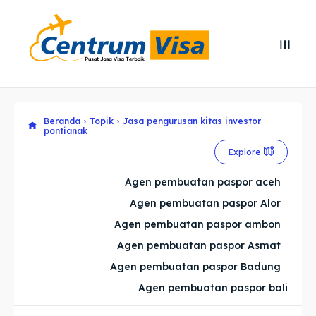
Search
Search
Cari
Cari
Beranda
Topik
Jasa pengurusan kitas investor
Explore our destinations
Explore our destinations
pontianak
& Make a booking today
& Make a booking today
Explore
Agen pembuatan paspor aceh
Home
Home
Agen pembuatan paspor Alor
Agen pembuatan paspor ambon
Visa
Visa
Agen pembuatan paspor Asmat
Paspor
Paspor
Agen pembuatan paspor Badung
Agen pembuatan paspor bali
Kitas
Kitas