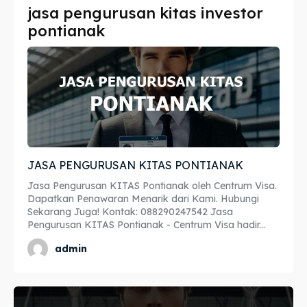
jasa pengurusan kitas investor
Imta
Imta
pontianak
Legalisir
Legalisir
Apostille
Apostille
Penerjemah
Penerjemah
Asuransi
Asuransi
JASA PENGURUSAN KITAS PONTIANAK
Blog
Blog
Jasa Pengurusan KITAS Pontianak oleh Centrum Visa.
Dapatkan Penawaran Menarik dari Kami. Hubungi
Sekarang Juga! Kontak: 088290247542 Jasa
Pengurusan KITAS Pontianak - Centrum Visa hadir...
Cari
Cari
admin