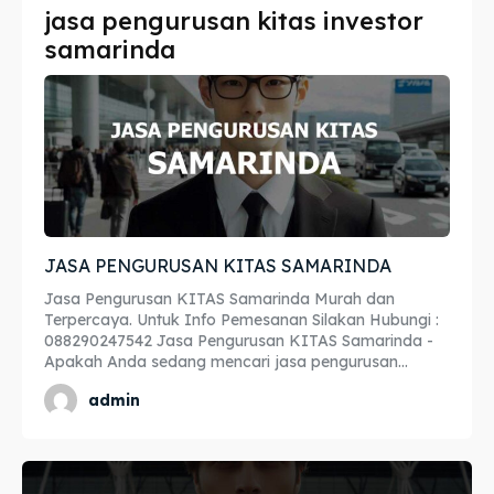
jasa pengurusan kitas investor
Imta
Imta
samarinda
Legalisir
Legalisir
Apostille
Apostille
Penerjemah
Penerjemah
Asuransi
Asuransi
JASA PENGURUSAN KITAS SAMARINDA
Blog
Blog
Jasa Pengurusan KITAS Samarinda Murah dan
Terpercaya. Untuk Info Pemesanan Silakan Hubungi :
088290247542 Jasa Pengurusan KITAS Samarinda -
Apakah Anda sedang mencari jasa pengurusan...
Cari
Cari
admin