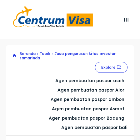
Search
Search
Cari
Cari
Beranda
Topik
Jasa pengurusan kitas investor
Explore our destinations
Explore our destinations
samarinda
& Make a booking today
& Make a booking today
Explore
Agen pembuatan paspor aceh
Home
Home
Agen pembuatan paspor Alor
Agen pembuatan paspor ambon
Visa
Visa
Agen pembuatan paspor Asmat
Paspor
Paspor
Agen pembuatan paspor Badung
Agen pembuatan paspor bali
Kitas
Kitas