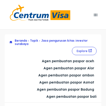
Search
Search
Cari
Cari
Beranda
Topik
Jasa pengurusan kitas investor
Explore our destinations
Explore our destinations
surabaya
& Make a booking today
& Make a booking today
Explore
Agen pembuatan paspor aceh
Home
Home
Agen pembuatan paspor Alor
Agen pembuatan paspor ambon
Visa
Visa
Agen pembuatan paspor Asmat
Paspor
Paspor
Agen pembuatan paspor Badung
Agen pembuatan paspor bali
Kitas
Kitas