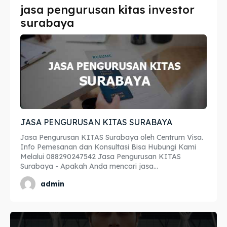
jasa pengurusan kitas investor
Imta
Imta
surabaya
Legalisir
Legalisir
Apostille
Apostille
Penerjemah
Penerjemah
Asuransi
Asuransi
JASA PENGURUSAN KITAS SURABAYA
Blog
Blog
Jasa Pengurusan KITAS Surabaya oleh Centrum Visa.
Info Pemesanan dan Konsultasi Bisa Hubungi Kami
Melalui 088290247542 Jasa Pengurusan KITAS
Surabaya - Apakah Anda mencari jasa...
Cari
Cari
admin