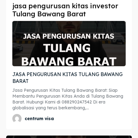
jasa pengurusan kitas investor
Imta
Imta
Tulang Bawang Barat
Legalisir
Legalisir
Apostille
Apostille
Penerjemah
Penerjemah
Asuransi
Asuransi
JASA PENGURUSAN KITAS TULANG BAWANG
Blog
Blog
BARAT
Jasa Pengurusan Kitas Tulang Bawang Barat: Siap
Membantu Pengurusan Kitas Anda di Tulang Bawang
Barat. Hubungi Kami di 088290247542 Di era
Cari
Cari
globalisasi yang terus berkembang,...
centrum visa