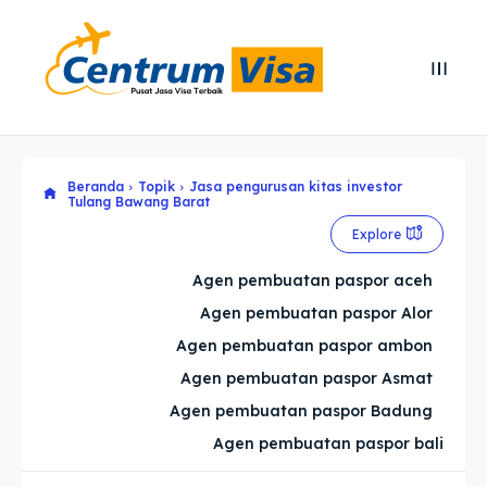
Search
Search
Cari
Cari
Beranda
Topik
Jasa pengurusan kitas investor
Explore our destinations
Explore our destinations
Tulang Bawang Barat
Explore
& Make a booking today
& Make a booking today
Agen pembuatan paspor aceh
Home
Home
Agen pembuatan paspor Alor
Agen pembuatan paspor ambon
Visa
Visa
Agen pembuatan paspor Asmat
Agen pembuatan paspor Badung
Paspor
Paspor
Agen pembuatan paspor bali
Kitas
Kitas