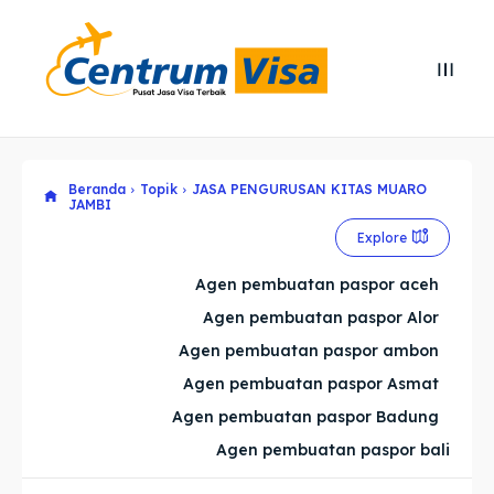
Search
Search
Cari
Cari
Beranda
Topik
JASA PENGURUSAN KITAS MUARO
Explore our destinations
Explore our destinations
JAMBI
& Make a booking today
& Make a booking today
Explore
Agen pembuatan paspor aceh
Home
Home
Agen pembuatan paspor Alor
Agen pembuatan paspor ambon
Visa
Visa
Agen pembuatan paspor Asmat
Paspor
Paspor
Agen pembuatan paspor Badung
Agen pembuatan paspor bali
Kitas
Kitas