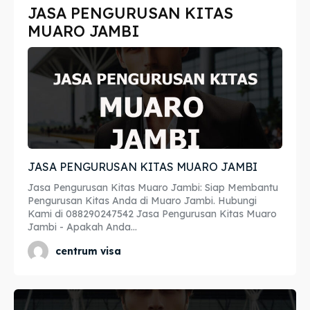
JASA PENGURUSAN KITAS
Imta
Imta
MUARO JAMBI
Legalisir
Legalisir
Apostille
Apostille
Penerjemah
Penerjemah
Asuransi
Asuransi
JASA PENGURUSAN KITAS MUARO JAMBI
Blog
Blog
Jasa Pengurusan Kitas Muaro Jambi: Siap Membantu
Pengurusan Kitas Anda di Muaro Jambi. Hubungi
Kami di 088290247542 Jasa Pengurusan Kitas Muaro
Jambi - Apakah Anda...
Cari
Cari
centrum visa