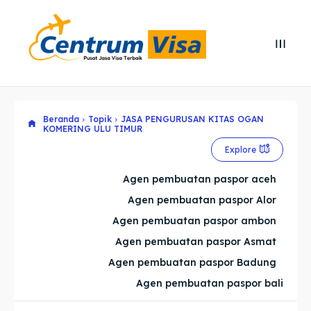
Search
Search
Cari
Cari
Beranda
Topik
JASA PENGURUSAN KITAS OGAN
Explore our destinations
Explore our destinations
KOMERING ULU TIMUR
Explore
& Make a booking today
& Make a booking today
Agen pembuatan paspor aceh
Home
Home
Agen pembuatan paspor Alor
Agen pembuatan paspor ambon
Visa
Visa
Agen pembuatan paspor Asmat
Agen pembuatan paspor Badung
Paspor
Paspor
Agen pembuatan paspor bali
Kitas
Kitas