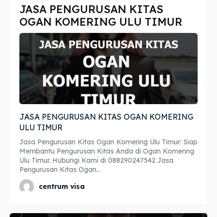
JASA PENGURUSAN KITAS
Imta
Imta
OGAN KOMERING ULU TIMUR
Legalisir
Legalisir
Apostille
Apostille
Penerjemah
Penerjemah
Asuransi
Asuransi
JASA PENGURUSAN KITAS OGAN KOMERING
Blog
Blog
ULU TIMUR
Jasa Pengurusan Kitas Ogan Komering Ulu Timur: Siap
Membantu Pengurusan Kitas Anda di Ogan Komering
Ulu Timur. Hubungi Kami di 088290247542 Jasa
Cari
Cari
Pengurusan Kitas Ogan...
centrum visa