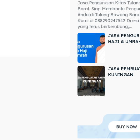
Jasa Pengurusan Kitas Tula
ore our destinations
ore our destinations
Barat: Siap Membantu Pengur
Anda di Tulang Bawang Barat
a booking today
a booking today
Kami di 088290247542 Di era 
yang terus berkembang,...
JASA PENGUR
HAJI & UMRA
JASA PEMBUA
r
r
KUNINGAN
ir
ir
lle
lle