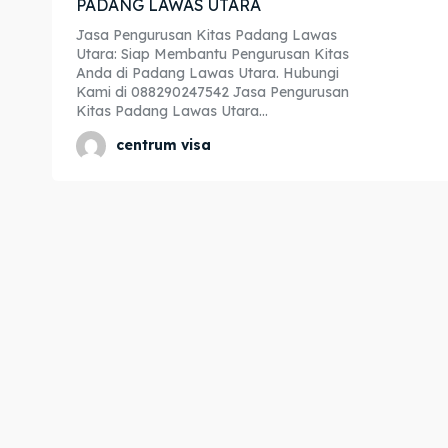
PADANG LAWAS UTARA
Expl
Expl
Jasa Pengurusan Kitas Padang Lawas
Utara: Siap Membantu Pengurusan Kitas
& Make 
& Make 
Anda di Padang Lawas Utara. Hubungi
Kami di 088290247542 Jasa Pengurusan
Kitas Padang Lawas Utara...
Home
Home
centrum visa
Visa
Visa
Paspo
Paspo
Kitas
Kitas
Imta
Imta
Legalis
Legalis
Aposti
Aposti