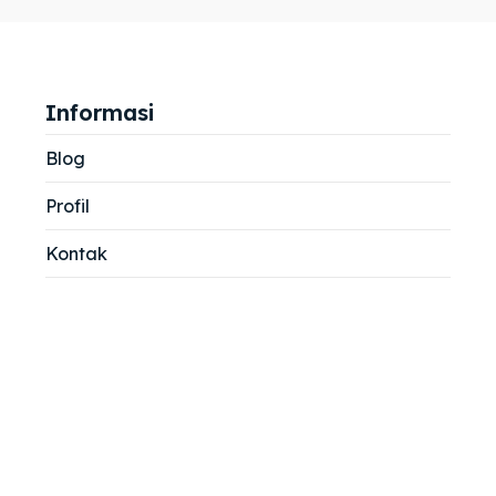
jemah
jemah
si
si
Informasi
Blog
Profil
Kontak