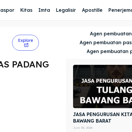
Paspor
Kitas
Imta
Legalisir
Apostille
Penerjem
Agen pembuatan
Explore
Agen pembuatan pa
Agen pembuatan 
AS PADANG
JASA PENGURUSAN KIT
BAWANG BARAT
Juni 30, 2026