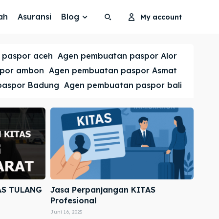
ah
Asuransi
Blog
My account
Search
Search
 paspor aceh
Agen pembuatan paspor Alor
Cari
Cari
spor ambon
Agen pembuatan paspor Asmat
paspor Badung
Agen pembuatan paspor bali
AS TULANG
Jasa Perpanjangan KITAS
Profesional
Juni 16, 2025