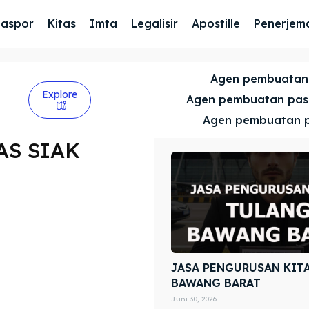
Paspor
Kitas
Imta
Legalisir
Apostille
Penerjem
Agen pembuatan
Explore
Agen pembuatan pa
Agen pembuatan 
AS SIAK
JASA PENGURUSAN KIT
BAWANG BARAT
Juni 30, 2026