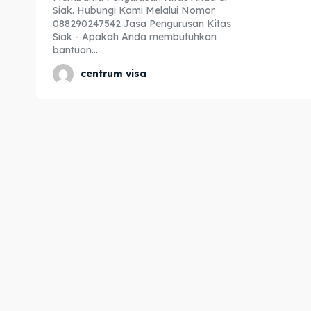
Siak. Hubungi Kami Melalui Nomor
Expl
Expl
088290247542 Jasa Pengurusan Kitas
Siak - Apakah Anda membutuhkan
& Make 
& Make 
bantuan...
centrum visa
Home
Home
Visa
Visa
Paspo
Paspo
Kitas
Kitas
Imta
Imta
Legalis
Legalis
Aposti
Aposti