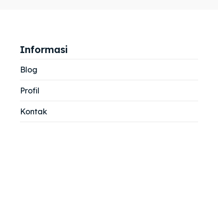
jemah
jemah
si
si
Informasi
Blog
Profil
Kontak