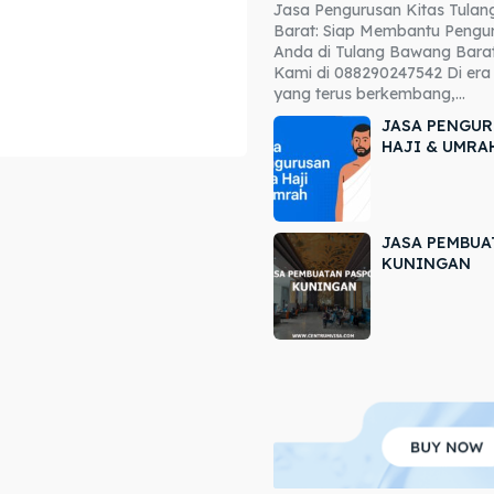
Jasa Pengurusan Kitas Tula
ore our destinations
ore our destinations
Barat: Siap Membantu Pengur
Anda di Tulang Bawang Barat
a booking today
a booking today
Kami di 088290247542 Di era 
yang terus berkembang,...
JASA PENGUR
HAJI & UMRA
JASA PEMBUA
r
r
KUNINGAN
ir
ir
lle
lle