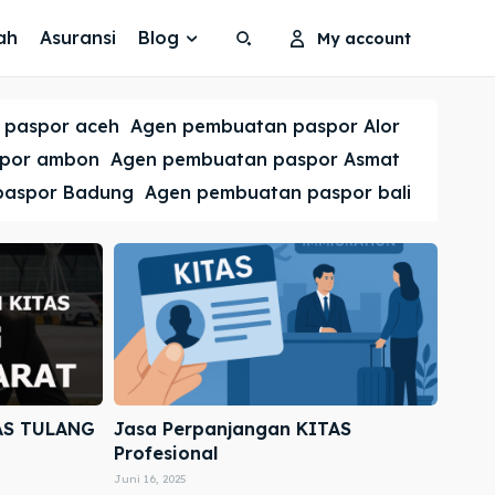
ah
Asuransi
Blog
My account
Search
Search
 paspor aceh
Agen pembuatan paspor Alor
Cari
Cari
spor ambon
Agen pembuatan paspor Asmat
paspor Badung
Agen pembuatan paspor bali
AS TULANG
Jasa Perpanjangan KITAS
Profesional
Juni 16, 2025