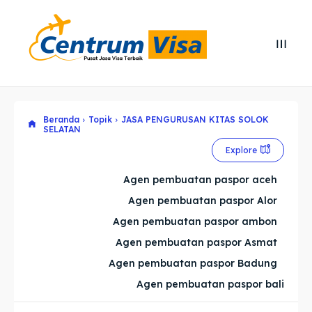
Search
Search
Cari
Cari
Beranda
Topik
JASA PENGURUSAN KITAS SOLOK
Explore our destinations
Explore our destinations
SELATAN
& Make a booking today
& Make a booking today
Explore
Agen pembuatan paspor aceh
Home
Home
Agen pembuatan paspor Alor
Agen pembuatan paspor ambon
Visa
Visa
Agen pembuatan paspor Asmat
Paspor
Paspor
Agen pembuatan paspor Badung
Agen pembuatan paspor bali
Kitas
Kitas