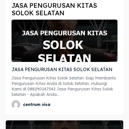
JASA PENGURUSAN KITAS
Imta
Imta
SOLOK SELATAN
Legalisir
Legalisir
Apostille
Apostille
Penerjemah
Penerjemah
Asuransi
Asuransi
JASA PENGURUSAN KITAS SOLOK SELATAN
Blog
Blog
Jasa Pengurusan Kitas Solok Selatan: Siap Membantu
Pengurusan Kitas Anda di Solok Selatan. Hubungi
Kami di 088290247542 Jasa Pengurusan Kitas Solok
Selatan - Apakah Anda...
Cari
Cari
centrum visa