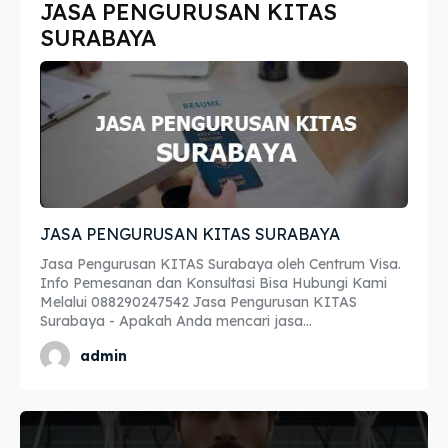
JASA PENGURUSAN KITAS
Imta
Imta
SURABAYA
Legalisir
Legalisir
Apostille
Apostille
Penerjemah
Penerjemah
Asuransi
Asuransi
JASA PENGURUSAN KITAS SURABAYA
Blog
Blog
Jasa Pengurusan KITAS Surabaya oleh Centrum Visa.
Info Pemesanan dan Konsultasi Bisa Hubungi Kami
Melalui 088290247542 Jasa Pengurusan KITAS
Surabaya - Apakah Anda mencari jasa...
Cari
Cari
admin