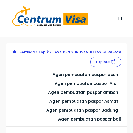
Search
Search
Cari
Cari
Explore our destinations
Explore our destinations
Beranda
Topik
JASA PENGURUSAN KITAS SURABAYA
Explore
& Make a booking today
& Make a booking today
Agen pembuatan paspor aceh
Agen pembuatan paspor Alor
Home
Home
Agen pembuatan paspor ambon
Visa
Visa
Agen pembuatan paspor Asmat
Agen pembuatan paspor Badung
Paspor
Paspor
Agen pembuatan paspor bali
Kitas
Kitas