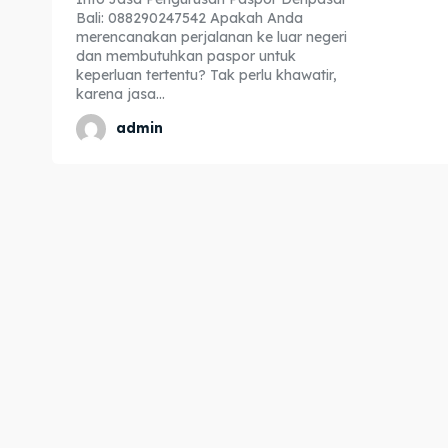
Bali: 088290247542 Apakah Anda
Expl
Expl
merencanakan perjalanan ke luar negeri
dan membutuhkan paspor untuk
& Make 
& Make 
keperluan tertentu? Tak perlu khawatir,
karena jasa...
admin
Home
Home
Visa
Visa
Paspo
Paspo
Kitas
Kitas
Imta
Imta
Legalis
Legalis
Aposti
Aposti