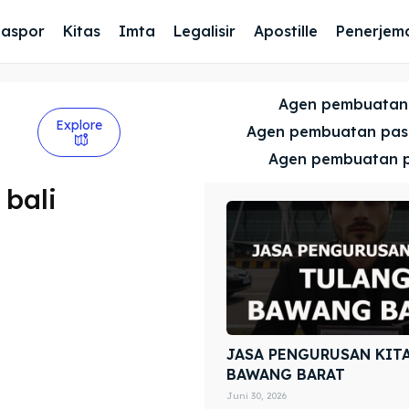
Paspor
Kitas
Imta
Legalisir
Apostille
Penerjem
Agen pembuatan
Explore
Agen pembuatan pa
Agen pembuatan 
bali
JASA PENGURUSAN KIT
BAWANG BARAT
Juni 30, 2026