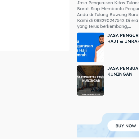
Jasa Pengurusan Kitas Tula
ore our destinations
ore our destinations
Barat: Siap Membantu Pengur
Anda di Tulang Bawang Barat
a booking today
a booking today
Kami di 088290247542 Di era 
yang terus berkembang,...
JASA PENGUR
HAJI & UMRA
JASA PEMBUA
r
r
KUNINGAN
ir
ir
lle
lle