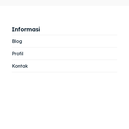
jemah
jemah
si
si
Informasi
Blog
Profil
Kontak