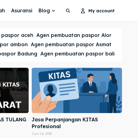
ah
Asuransi
Blog
My account
Search
Search
 paspor aceh
Agen pembuatan paspor Alor
Cari
Cari
spor ambon
Agen pembuatan paspor Asmat
paspor Badung
Agen pembuatan paspor bali
AS TULANG
Jasa Perpanjangan KITAS
Profesional
Juni 16, 2025