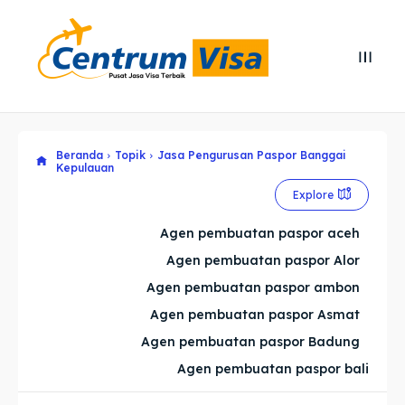
Search
Search
Cari
Cari
Beranda
Topik
Jasa Pengurusan Paspor Banggai
Explore our destinations
Explore our destinations
Kepulauan
Explore
& Make a booking today
& Make a booking today
Agen pembuatan paspor aceh
Home
Home
Agen pembuatan paspor Alor
Agen pembuatan paspor ambon
Visa
Visa
Agen pembuatan paspor Asmat
Agen pembuatan paspor Badung
Paspor
Paspor
Agen pembuatan paspor bali
Kitas
Kitas