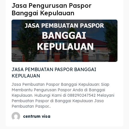
Jasa Pengurusan Paspor
Imta
Imta
Banggai Kepulauan
Legalisir
Legalisir
Apostille
Apostille
Penerjemah
Penerjemah
Asuransi
Asuransi
JASA PEMBUATAN PASPOR BANGGAI
Blog
Blog
KEPULAUAN
Jasa Pembuatan Paspor Banggai Kepulauan: Siap
Membantu Pengurusan Paspor Anda di Banggai
Kepulauan. Hubungi Kami di 088290247542 Melayani
Cari
Cari
Pembuatan Paspor di Banggai Kepulauan Jasa
Pembuatan Paspor...
centrum visa